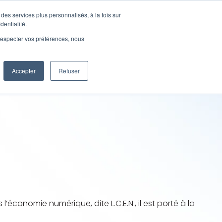
Nous contacter
d'utilisations
Ressources
des services plus personnalisés, à la fois sur
pour Produits
Afficher le sous-menu pour Cas d'utilisations
Afficher le sous-menu pour 
dentialité.
e respecter vos préférences, nous
Accepter
Refuser
’économie numérique, dite L.C.E.N., il est porté à la