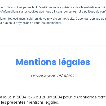
Solutions
Produits
Services
Cas 
teur. Ces cookies permettent d'améliorer votre expérience de site web et de fournir 
Afficher le sous-menu pour Solutions
Afficher le sous-menu 
 d'informations sur les cookies que nous utilisons, consultez notre politique de confi
eront l'objet d'aucun suivi lors de votre visite sur notre site. Cependant, en vue d
pour que nous n'ayons pas à vous les redemander.
Mentions légales
En vigueur au 01/01/2021
e la Loi n°2004-575 du 21 juin 2004 pour la Confiance dans l
les présentes mentions légales.