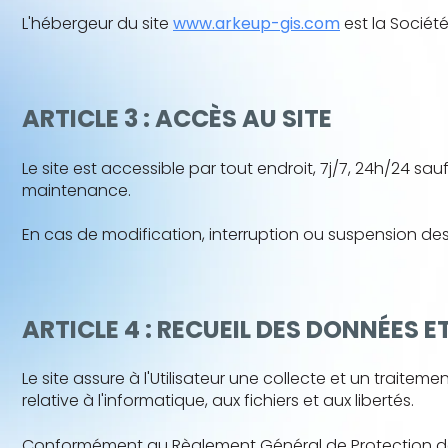
L'hébergeur du site
www.arkeup-gis.com
est la Sociét
ARTICLE 3 : ACCÈS AU SITE
Le site est accessible par tout endroit, 7j/7, 24h/24
maintenance.
En cas de modification, interruption ou suspension des 
ARTICLE 4 : RECUEIL DES DONNÉES 
Le site assure à l'Utilisateur une collecte et un traite
relative à l'informatique, aux fichiers et aux libertés.
Conformément au Règlement Général de Protection des don