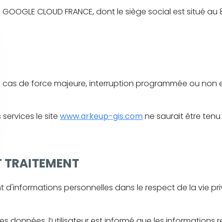
é GOOGLE CLOUD FRANCE, dont le siège social est situé au 
 sauf cas de force majeure, interruption programmée ou no
services le site
www.arkeup-gis.com
ne saurait être tenu
ET TRAITEMENT
ment d'informations personnelles dans le respect de la vie p
nées, l’utilisateur est informé que les informations recue