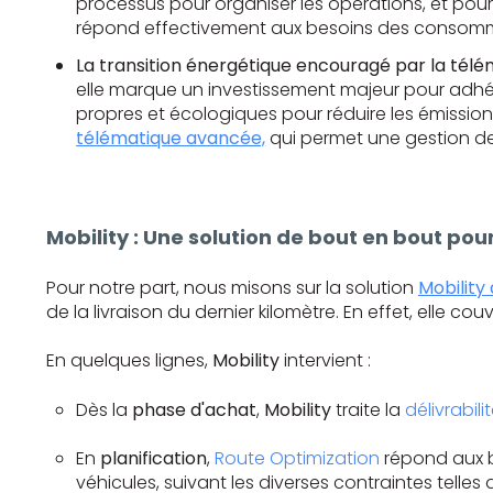
processus pour organiser les opérations, et pour 
répond effectivement aux besoins des consom
La transition énergétique encouragé par la tél
elle marque un investissement majeur pour adhére
propres et écologiques pour réduire les émissio
télématique avancée,
qui permet une gestion de 
Mobility : Une solution de bout en bout pour
Pour notre part, nous misons sur la solution
Mobility
de la livraison du dernier kilomètre. En effet, elle c
En quelques lignes,
Mobility
intervient :
Dès la
phase d'achat
,
Mobility
traite la
délivrabil
En
planification
,
Route Optimization
répond aux b
véhicules, suivant les diverses contraintes telles