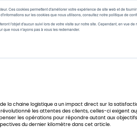
Solutions
Produits
Services
Cas 
teur. Ces cookies permettent d'améliorer votre expérience de site web et de fournir 
Afficher le sous-menu pour Solutions
Afficher le sous-menu 
 d'informations sur les cookies que nous utilisons, consultez notre politique de confi
eront l'objet d'aucun suivi lors de votre visite sur notre site. Cependant, en vue d
pour que nous n'ayons pas à vous les redemander.
lomètre : Évolutions et p
de la chaine logistique a un impact direct sur la satisfacti
utionné les attentes des clients, celles-ci exigent aujou
 repenser les opérations pour répondre autant aux objectif
ectives du dernier kilomètre dans cet article.