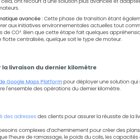
cela, ont recourt à une solution plus avancée et adaptée à 
mateurs.
ématique avancée :
Cette phase de transition étant égale
r aux initiatives environnementales actuelles tout comme a
ns de CO². Bien que cette étape fait quelques appréhensio
flotte centralisée, quelque soit le type de moteur.
 la livraison du dernier kilomètre
 de Google Maps Platform
pour déployer une solution qui
ouvre l'ensemble des opérations du dernier kilomètre.
ité des adresses
des clients pour assurer la réussite de la liv
esoins complexes d’acheminement pour créer des plans de 
 que l’heure de ramassage, le poids du colis, les capacités 