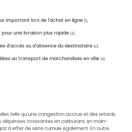
r important lors de l'achat en ligne
.
[1]
pour une livraison plus rapide
.
[2]
mes d'accès ou d'absence du destinataire
.
[3]
liées au transport de marchandises en ville
.
[4]
elles telle qu'une congestion accrue et des retards
 les dépenses croissantes en carburant, en main-
e gaz à effet de serre cumule également. En outre,