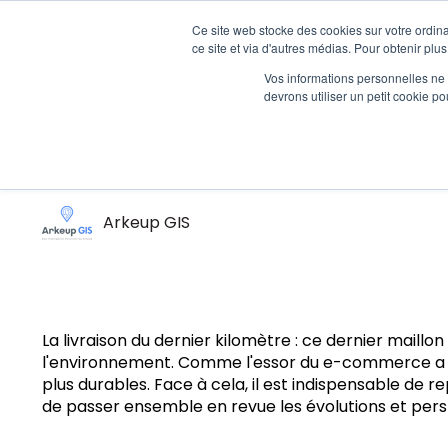
Ce site web stocke des cookies sur votre ordina
ce site et via d'autres médias. Pour obtenir plus
Vos informations personnelles ne f
devrons utiliser un petit cookie 
May 22, 2024 9:02:52 AM
Livraison du dernier ki
Arkeup GIS
La livraison du dernier kilomètre : ce dernier maillon 
l'environnement. Comme l'essor du e-commerce a révol
plus durables. Face à cela, il est indispensable de
de passer ensemble en revue les évolutions et persp