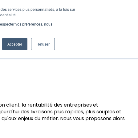
Nous contacter
d'utilisations
Ressources
des services plus personnalisés, à la fois sur
pour Produits
Afficher le sous-menu pour Cas d'utilisations
Afficher le sous-menu pour 
dentialité.
e respecter vos préférences, nous
erspective
Accepter
Refuser
on client, la rentabilité des entreprises et
rd'hui des livraisons plus rapides, plus souples et
s qu'aux enjeux du métier. Nous vous proposons alors