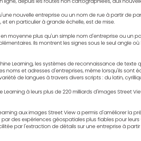
 ligne, depuis les routes non cartographiées, aux nouvell
 qu'une nouvelle entreprise ou un nom de rue à partir de
, et en particulier à grande échelle, est de mise.
en moyenne plus qu'un simple nom d'entreprise ou un pann
entaires. Ils montrent les signes sous le seul angle où l
ne Learning, les systèmes de reconnaissance de texte q
es noms et adresses d'entreprises, même lorsqu'ils sont éc
té de langues à travers divers scripts : du latin, cyrilli
hine Learning à leurs plus de 220 milliards d'images Street V
arning aux images Street View a permis d'améliorer la pr
 par des expériences géospatiales plus fiables pour leurs 
cilitée par l'extraction de détails sur une entreprise à pa