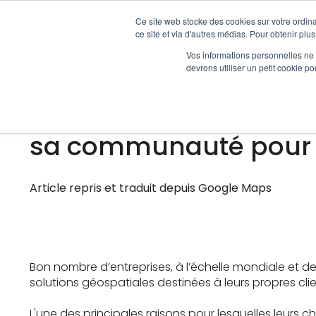
Ce site web stocke des cookies sur votre ordina
ce site et via d'autres médias. Pour obtenir plus
Vos informations personnelles ne f
devrons utiliser un petit cookie 
Jan 31, 2023 8:00:00 AM
Comment Google Maps Pl
sa communauté pour ma
Article repris et traduit depuis Google Maps
Bon nombre d’entreprises, à l’échelle mondiale et 
solutions géospatiales destinées à leurs propres cli
L'une des principales raisons pour lesquelles leurs 