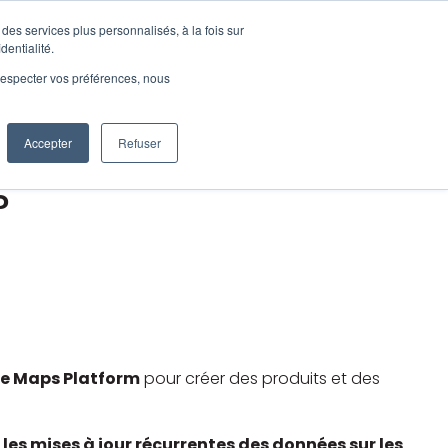
Nous contacter
d'utilisations
Ressources
des services plus personnalisés, à la fois sur
pour Produits
Afficher le sous-menu pour Cas d'utilisations
Afficher le sous-menu pour 
dentialité.
e respecter vos préférences, nous
t les contributions de
Accepter
Refuser
?
e Maps Platform
pour créer des produits et des
 les mises à jour récurrentes des données sur les