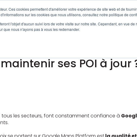
Solutions
Produits
Services
Cas 
teur. Ces cookies permettent d'améliorer votre expérience de site web et de fournir 
Afficher le sous-menu pour Solutions
Afficher le sous-menu 
 d'informations sur les cookies que nous utilisons, consultez notre politique de confi
eront l'objet d'aucun suivi lors de votre visite sur notre site. Cependant, en vue d
pour que nous n'ayons pas à vous les redemander.
atform utilise l'IA/ML e
intenir ses POI à jour 
de tous les secteurs, font constamment confiance à
Googl
ents.
choix se portent sur Google Maps Platform est
la qualité et